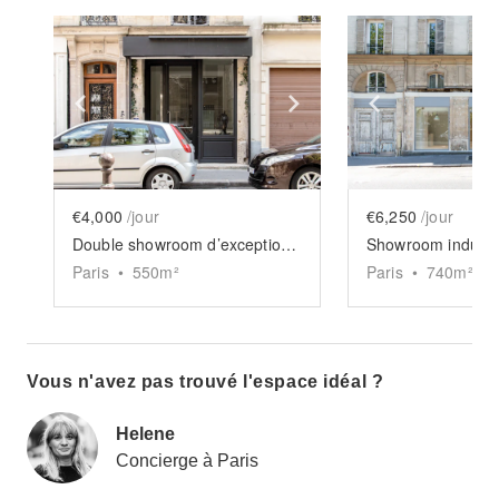
Show previous slide
Show next slide
Show previ
€4,000
/jour
€6,250
/jour
Double showroom d’exception Goncourt
Paris
•
550
m²
Paris
•
740
m²
Vous n'avez pas trouvé l'espace idéal ?
Helene
Concierge à Paris