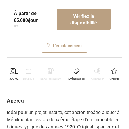
À partir de
Vérifiez la
€5,000/jour
disponibilité
HT
L’emplacement
300
m2
Boutique
Bar & Restaurant
Événementiel
À partager
Atypique
aperçu
Idéal pour un projet insolite, cet ancien théâtre à louer à
Ménilmontant est au deuxième étage d’un immeuble en
briques typique des années 1920. Original, spacieux et