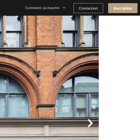
Connexion
Inscription
Comment ça marche
Notre concept
Proposer un espace
Trouver un espace
Tableau de Bord Propriétaire