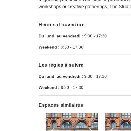
workshops or creative gatherings, The Studi
Heures d’ouverture
Du lundi au vendredi :
9:30
-
17:30
Weekend :
9:30
-
17:30
Les règles à suivre
Du lundi au vendredi :
9:30
-
17:30
Weekend :
9:30
-
17:30
Espaces similaires
Show previous slide
Show next slid
Show 