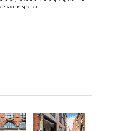
o Space is spot on.
e
previous slide
Show next slide
Show previous slide
Show next slide