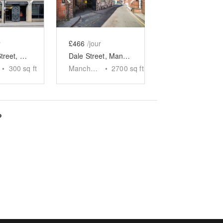
r
£466
/jour
Thomas Street, Manchester - The Lab Space
Dale Street, Manchester - Industrial Event Space
•
300
sq ft
Manchester
•
2700
sq ft
?