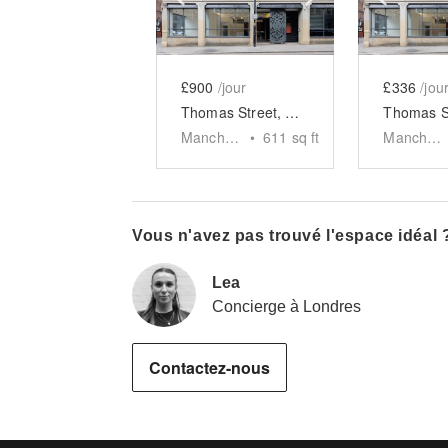
£900
/jour
£336
/jou
Thomas Street, Manchester - The Retail Space
Manchester
•
611
sq ft
Manchester
Vous n'avez pas trouvé l'espace idéal 
Lea
Concierge à Londres
Contactez-nous