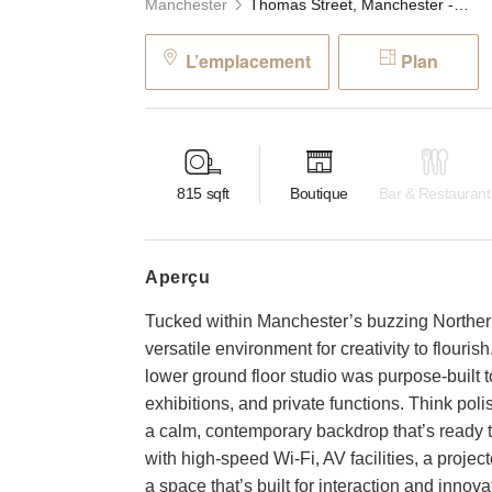
Manchester
Thomas Street, Manchester - The Studio Space
L’emplacement
Plan
815
sqft
Boutique
Bar & Restaurant
aperçu
Tucked within Manchester’s buzzing Northern
versatile environment for creativity to flouri
lower ground floor studio was purpose-built 
exhibitions, and private functions. Think pol
a calm, contemporary backdrop that’s ready t
with high-speed Wi-Fi, AV facilities, a projec
a space that’s built for interaction and innova