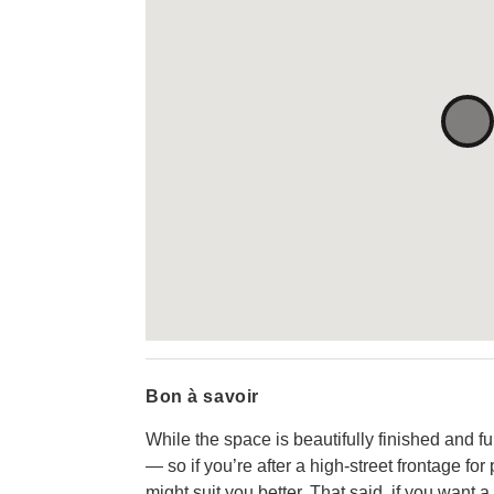
Bon à savoir
While the space is beautifully finished and full
— so if you’re after a high-street frontage fo
might suit you better. That said, if you want a 