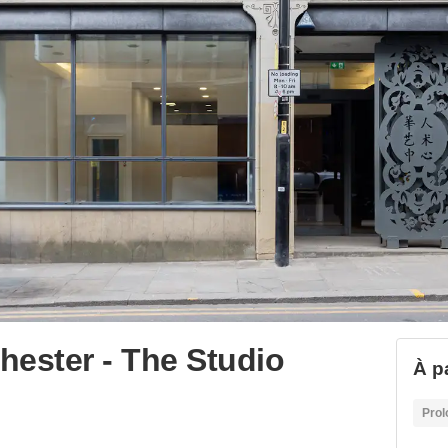
ester - The Studio
À p
Prol