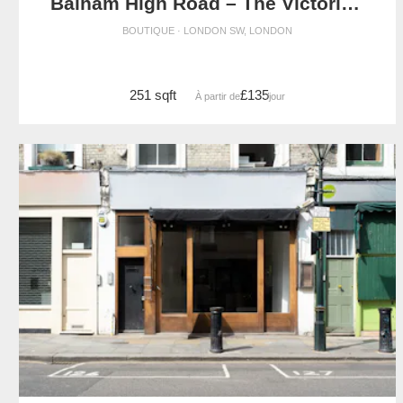
Balham High Road – The Victorian Store
BOUTIQUE · LONDON SW, LONDON
251 sqft
£135
À partir de
/jour