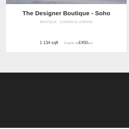
The Designer Boutique - Soho
BOUTIQUE · LONDON W, LONDON
1 134 sqft
£450
À partir de
/jour