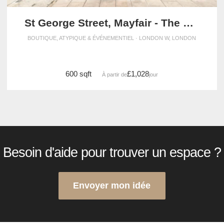
St George Street, Mayfair - The Crescent Gallery
BOUTIQUE, ATYPIQUE & ÉVÉNEMENTIEL · LONDON W, LONDON
600 sqft
£1,028
À partir de
/jour
Besoin d'aide pour trouver un espace ?
Envoyer mon idée