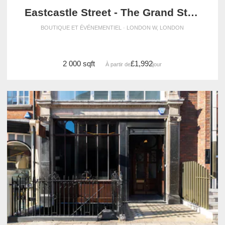
Eastcastle Street - The Grand Store
BOUTIQUE ET ÉVÉNEMENTIEL · LONDON W, LONDON
2 000 sqft
£1,992
À partir de
/jour