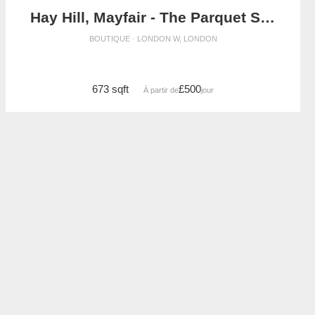
Hay Hill, Mayfair - The Parquet Store
BOUTIQUE · LONDON W, LONDON
673 sqft
£500
À partir de
/jour