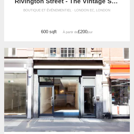
Rivington Street - The Vintage Store
BOUTIQUE ET ÉVÉNEMENTIEL · LONDON EC, LONDON
600 sqft
£200
À partir de
/jour