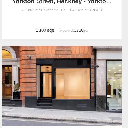
Yorkton Street, Hackney - Yorkton Workshops Gallery
ATYPIQUE ET ÉVÉNEMENTIEL · LONDON E, LONDON
1 100 sqft
£720
À partir de
/jour