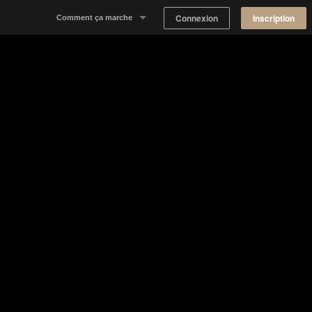
Connexion
Inscription
Comment ça marche
Notre concept
Proposer un espace
Trouver un espace
Tableau de Bord Propriétaire