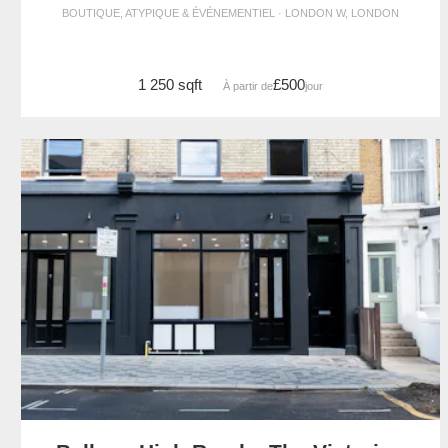
BOUTIQUE, ATYPIQUE & ÉVÉNEMENTIEL · LONDON W, LONDON
1 250 sqft
£500
À partir de
/jour