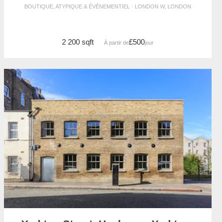
BOUTIQUE, ATYPIQUE & ÉVÉNEMENTIEL · LONDON W, LONDON
2 200 sqft
£500
À partir de
/jour