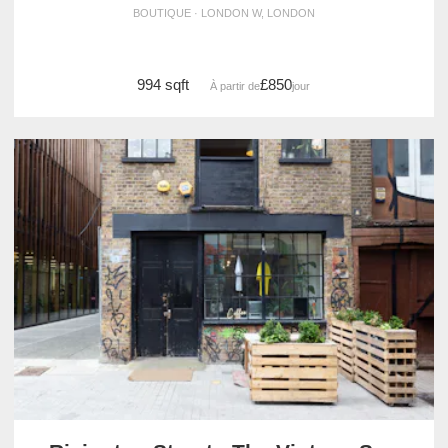
BOUTIQUE · LONDON W, LONDON
994 sqft
£850
À partir de
/jour