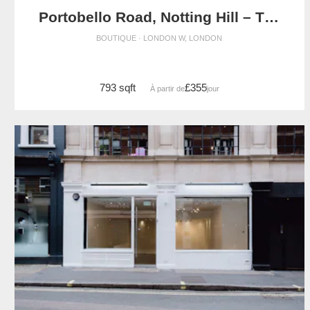
Portobello Road, Notting Hill – The Chic Studio Store
BOUTIQUE · LONDON W, LONDON
793 sqft
£355
À partir de
/jour