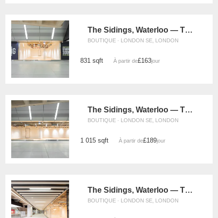
The Sidings, Waterloo — The White Box Retail Space (UG11)
BOUTIQUE · LONDON SE, LONDON
831 sqft
£163
À partir de
/jour
The Sidings, Waterloo — The Glass Box Retail Space (UG15)
BOUTIQUE · LONDON SE, LONDON
1 015 sqft
£189
À partir de
/jour
The Sidings, Waterloo — The Large Front Retail Space (G19)
BOUTIQUE · LONDON SE, LONDON