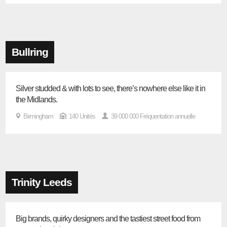
Bullring
Silver studded & with lots to see, there’s nowhere else like it in
the Midlands.
Birmingham
140 Unités
39 000 000 Fréquentation annuelle
Trinity Leeds
Big brands, quirky designers and the tastiest street food from