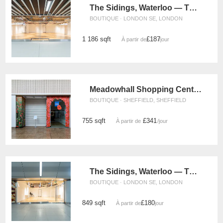
The Sidings, Waterloo — The Large Retail Space (G18)
BOUTIQUE · LONDON SE, LONDON
1 186 sqft
£187
À partir de
/jour
Meadowhall Shopping Centre, Sheffield - The Park Lane Boutique
BOUTIQUE · SHEFFIELD, SHEFFIELD
755 sqft
£341
À partir de
/jour
The Sidings, Waterloo — The Retail Strip Space (UG08)
BOUTIQUE · LONDON SE, LONDON
849 sqft
£180
À partir de
/jour