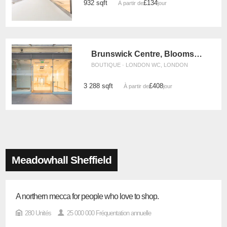
932 sqft
£134
À partir de
/jour
Brunswick Centre, Bloomsbury - Unit 8
BOUTIQUE · LONDON WC, LONDON
3 288 sqft
£408
À partir de
/jour
Meadowhall Sheffield
A northern mecca for people who love to shop.
280 Unités
25 000 000 Fréquentation annuelle