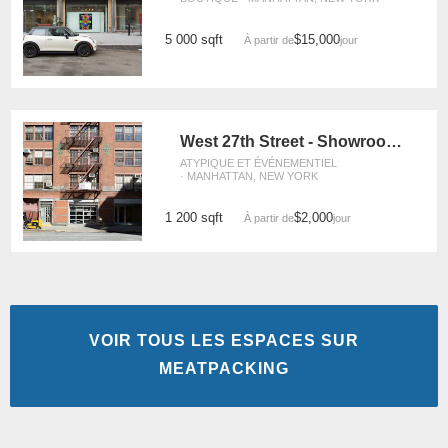
5 000 sqft
$15,000
À partir de
/jour
West 27th Street - Showroom Space
ATYPIQUE ET ÉVÉNEMENTIEL
· MANHATTAN, NEW YORK
1 200 sqft
$2,000
À partir de
/jour
VOIR TOUS LES ESPACES SUR
MEATPACKING