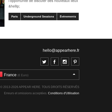
l’opportunité de discuter des nouveaux lieux
&hellip;
Paris
Underground Sessions
Événements
hello@appearhere.fr
France
(€ Euro)
© 2013-2026 APPEAR HERE. TOUS DROITS RÉSERVÉS
Erreurs et omissions acceptées.
Conditions d'Utilisation