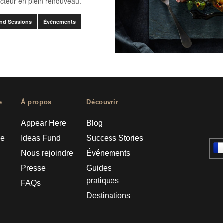
ecteur en plein renouveau.
nd Sessions
Événements
e
À propos
Découvrir
Appear Here
Blog
ce
Ideas Fund
Success Stories
Nous rejoindre
Événements
Presse
Guides
pratiques
FAQs
Destinations