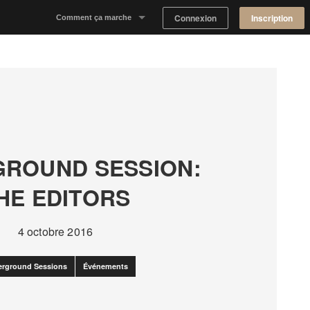
Connexion
Inscription
Comment ça marche
Notre concept
Proposer un espace
Trouver un espace
ROUND SESSION:
Tableau de Bord Propriétaire
HE EDITORS
4 octobre 2016
rground Sessions
Événements