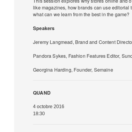
This session explores why stores online and o
like magazines, how brands can use editorial t
what can we learn from the best in the game?
Speakers
Jeremy Langmead, Brand and Content Director
Pandora Sykes, Fashion Features Editor, Sun
Georgina Harding, Founder, Semaine
QUAND
4 octobre 2016
18:30