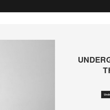
UNDERG
T
Unde