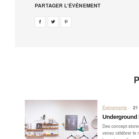
PARTAGER L'ÉVÉNEMENT
Share on
Share on
facebook
Share on
twitter
pintrest
P
Événements
·
21 
Underground S
Des concept-store
venez célébrer le 