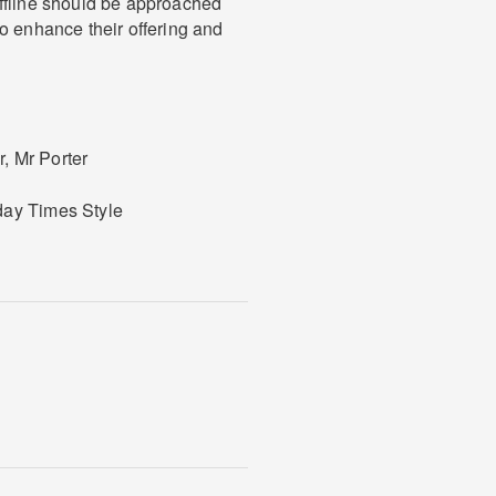
ffline should be approached
o enhance their offering and
, Mr Porter
day Times Style