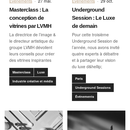
Événements
·
27 mai.
Événements
·
29 oct.
Masterclass : La
Underground
conception de
Session : Le Luxe
vitrines par LVMH
de demain
La directrice de l’image &
Pour cette troisième
le directeur artistique du
Underground Session de
groupe LVMH dévoilent
l’année, nous avons invité
leurs conseils pour créer
quatre experts à débattre
des vitrines inspirantes
et à partager leur vision
du luxe d&hellip;
Masterclass
Luxe
Paris
Industrie créative et média
Underground Sessions
Événements