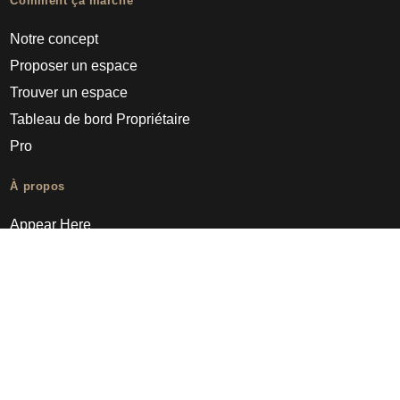
Comment ça marche
Notre concept
Proposer un espace
Trouver un espace
Tableau de bord Propriétaire
Pro
À propos
Appear Here
Ideas Fund
Nous rejoindre
Presse
FAQs
Découvrir