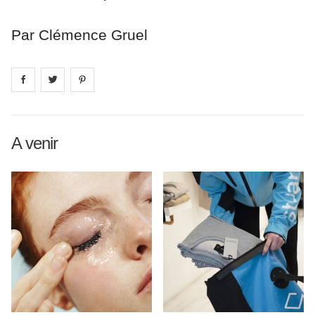
Par Clémence Gruel
Share on
Share on
facebook
Share on
twitter
pintrest
A venir