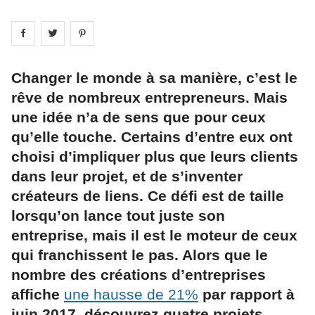
Share on
Share on
facebook
Share on
twitter
pintrest
Changer le monde à sa manière, c’est le
rêve de nombreux entrepreneurs. Mais
une idée n’a de sens que pour ceux
qu’elle touche. Certains d’entre eux ont
choisi d’impliquer plus que leurs clients
dans leur projet, et de s’inventer
créateurs de liens. Ce défi est de taille
lorsqu’on lance tout juste son
entreprise, mais il est le moteur de ceux
qui franchissent le pas. Alors que le
nombre des créations d’entreprises
affiche
une hausse de 21%
par rapport à
juin 2017, découvrez quatre projets