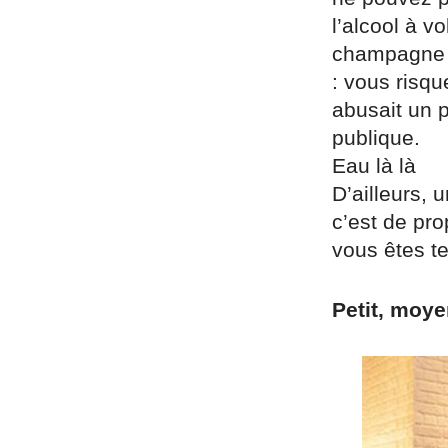
l’alcool à v
champagne p
: vous risqu
abusait un p
publique.
Eau là là
D’ailleurs,
c’est de pro
vous êtes te
Petit, moy