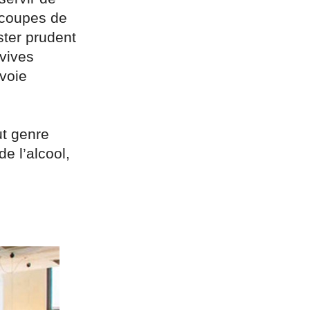
s coupes de
ter prudent
nvives
 voie
ut genre
e l’alcool,