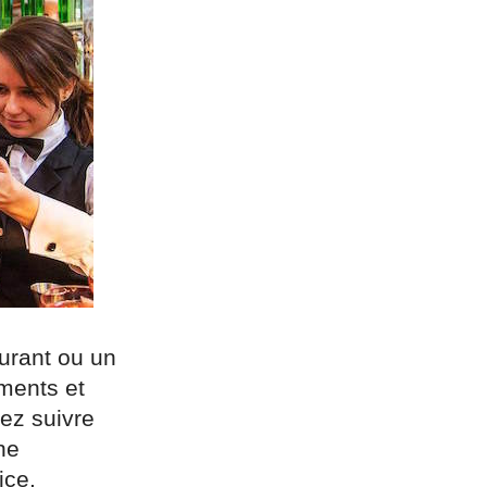
aurant ou un
ments et
rez suivre
ne
ice.