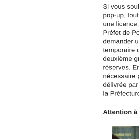
Si vous souh
pop-up, tout
une licence,
Préfet de P
demander un
temporaire 
deuxième gr
réserves. E
nécessaire p
délivrée par
la Préfectur
Attention à