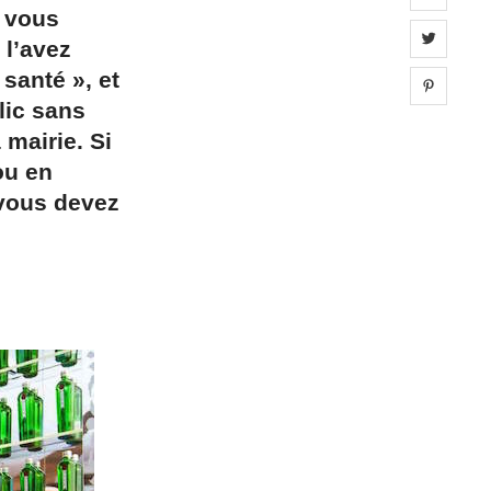
 vous
Share 
 l’avez
santé », et
Share 
lic sans
 mairie. Si
ou en
 vous devez