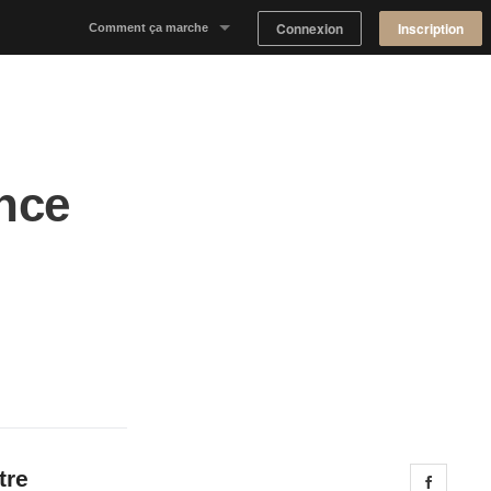
Connexion
Inscription
Comment ça marche
Notre concept
Proposer un espace
nce
Trouver un espace
Tableau de Bord Propriétaire
tre
Share 