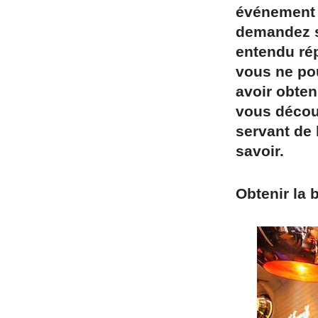
événement 
demandez sû
entendu rép
vous ne pou
avoir obten
vous décou
servant de 
savoir.
Obtenir la 