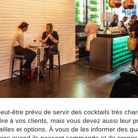
eut-être prévu de servir des cocktails très cha
ère à vos clients, mais vous devez aussi leur 
tailles et options. À vous de les informer des qu
rvies quand ils passent commande et de propo