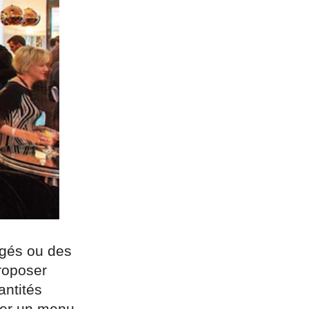
rgés ou des
proposer
antités
ser un menu