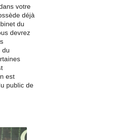
 dans votre
possède déjà
abinet du
ous devrez
ns
s du
rtaines
t
n est
du public de