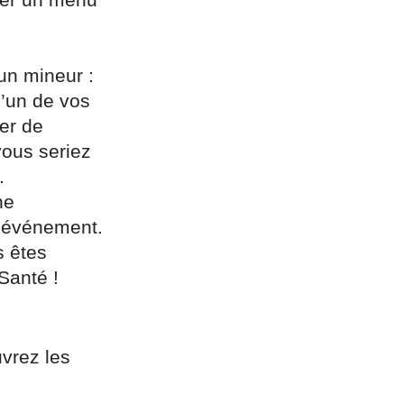
 un mineur :
l’un de vos
der de
vous seriez
.
ne
e événement.
s êtes
Santé !
uvrez les