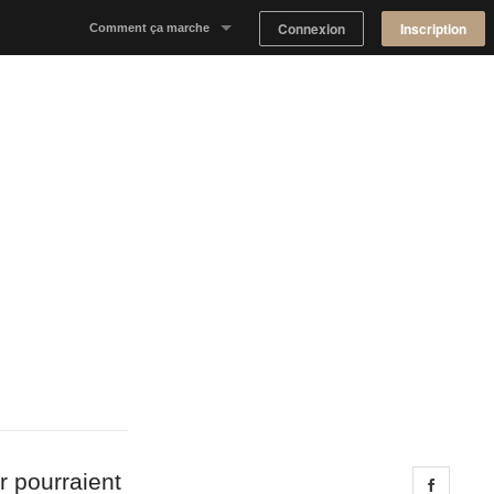
Connexion
Inscription
Comment ça marche
Notre concept
Proposer un espace
Trouver un espace
Tableau de Bord Propriétaire
r pourraient
Share 