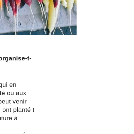
rganise-t-
qui en
ité ou aux
peut venir
ont planté !
iture à