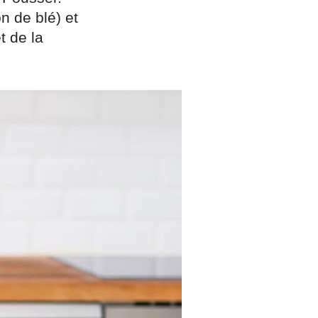
on de blé) et
t de la