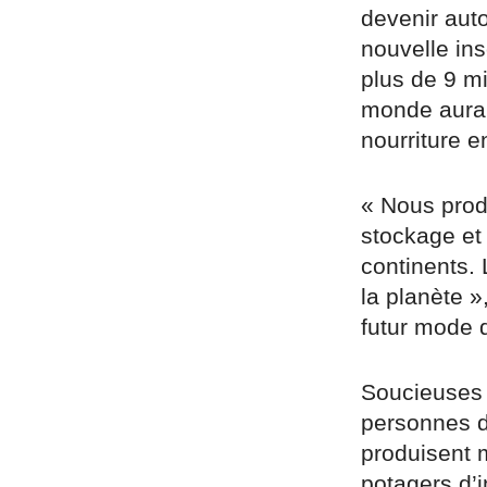
devenir auto
nouvelle ins
plus de 9 mi
monde aura 
nourriture e
« Nous prod
stockage et 
continents.
la planète 
futur mode 
Soucieuses 
personnes d
produisent 
potagers d’