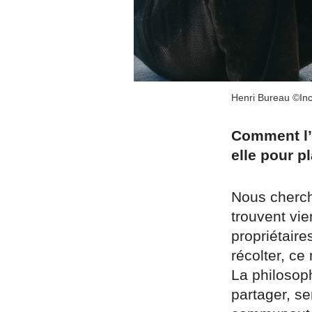
Henri Bureau ©In
Comment l’
elle pour pl
Nous cherch
trouvent vi
propriétaire
récolter, c
La philosoph
partager, se