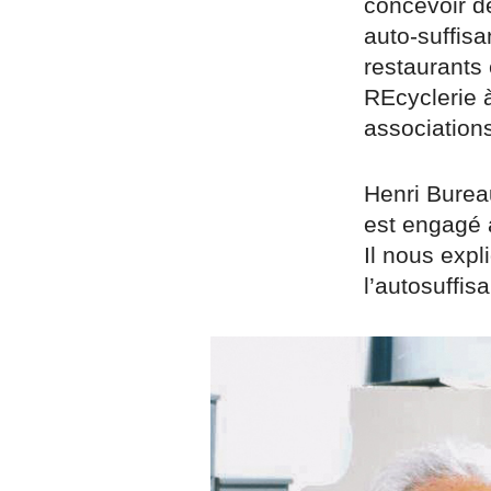
concevoir d
auto-suffisa
restaurants 
REcyclerie 
association
Henri Bureau
est engagé 
Il nous expl
l’autosuffis