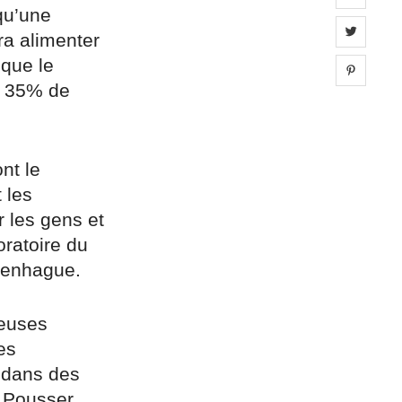
 qu’une
Share 
dra alimenter
 que le
Share 
t 35% de
nt le
 les
 les gens et
ratoire du
openhague.
reuses
es
 dans des
 Pousser.