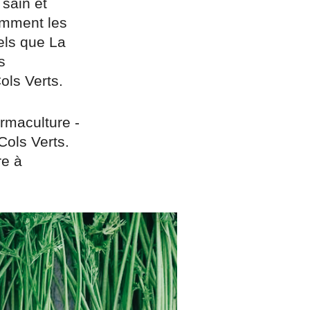
sain et
tamment les
tels que La
s
ols Verts.
ermaculture -
Cols Verts.
re à