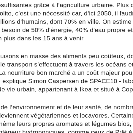
suffisantes grâce à l’agriculture urbaine. Plus
olite, c’est une nécessité car, d’ici 2050, il fau
llions d’humains, dont 70% en ville. On estime
besoin de 50% d'énergie, 40% d'eau propre e
n plus dans les 15 ans à venir.
uisons en masse des aliments peu coûteux, do
le transport s’effectuent à travers les océans et
 La nourriture bon marché a un coût majeur pour
», explique Simon Caspersen de SPACE10 - labo
de vie urbain, appartenant à Ikea et situé à C
de l’environnement et de leur santé, de nomb
eviennent végétariennes et locavores. Certain
même leurs propres aromates et légumes bios,
intérieur hydroponiques, comme ceux de Prêt à