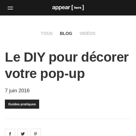
TOUS
BLOG
VIDÉOS
Le DIY pour décorer
votre pop-up
7 juin 2016
Guides pratiques
Share on
Share on
facebook
Share on
twitter
pintrest