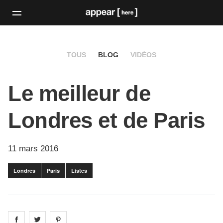
TOUS
BLOG
VIDÉOS
Le meilleur de
Londres et de Paris
11 mars 2016
Londres
Paris
Listes
Share on
Share on
facebook
Share on
twitter
pintrest