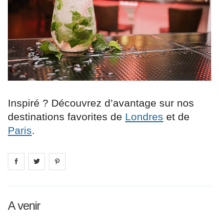
Inspiré ? Découvrez d’avantage sur nos
destinations favorites de
Londres
et de
Paris
.
Share on
Share on
facebook
Share on
twitter
pintrest
A venir