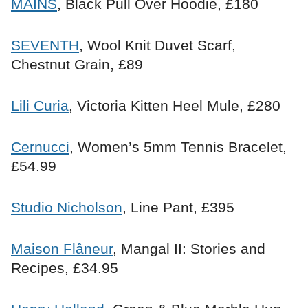
MAINS
, Black Pull Over Hoodie, £180
SEVENTH
, Wool Knit Duvet Scarf,
Chestnut Grain, £89
Lili Curia
, Victoria Kitten Heel Mule, £280
Cernucci
, Women’s 5mm Tennis Bracelet,
£54.99
Studio Nicholson
, Line Pant, £395
Maison Flâneur
, Mangal II: Stories and
Recipes, £34.95