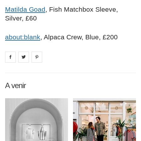
Matilda Goad
, Fish Matchbox Sleeve,
Silver, £60
about:blank
, Alpaca Crew, Blue, £200
Share on
Share on
facebook
Share on
twitter
pintrest
A venir