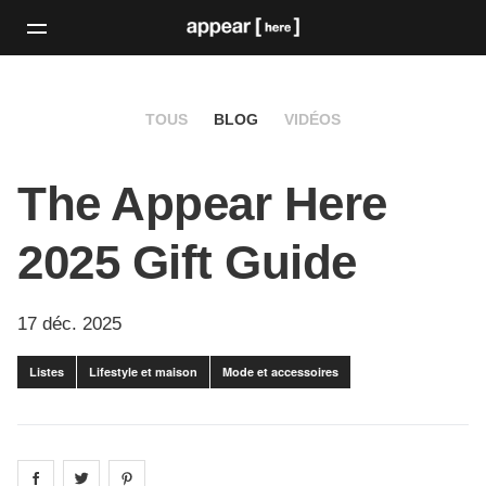
TOUS
BLOG
VIDÉOS
The Appear Here
2025 Gift Guide
17 déc. 2025
Listes
Lifestyle et maison
Mode et accessoires
Share on
Share on
facebook
Share on
twitter
pintrest