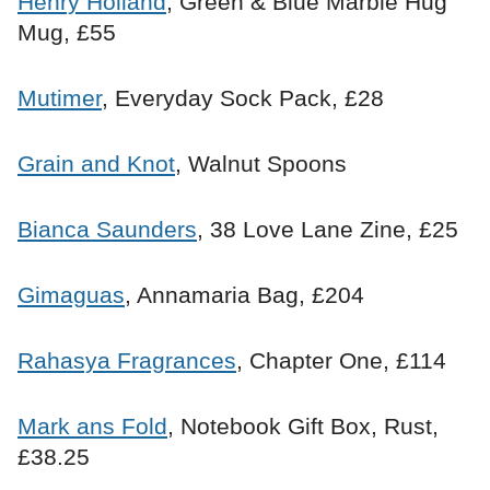
Henry Holland
, Green & Blue Marble Hug
Mug, £55
Mutimer
, Everyday Sock Pack, £28
Grain and Knot
, Walnut Spoons
Bianca Saunders
, 38 Love Lane Zine, £25
Gimaguas
, Annamaria Bag, £204
Rahasya Fragrances
, Chapter One, £114
Mark ans Fold
, Notebook Gift Box, Rust,
£38.25