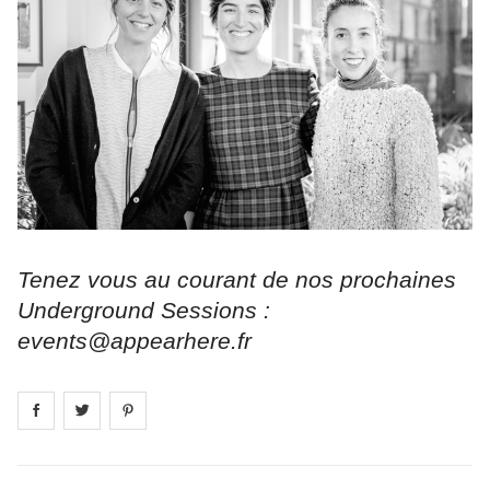
Tenez vous au courant de nos prochaines
Underground Sessions :
events@appearhere.fr
Share on
Share on
facebook
Share on
twitter
pintrest