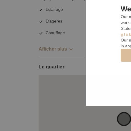
We 
Éclairage
Our m
Étagères
worki
State
Chauffage
glo
Our m
in ap
Afficher plus
Le quartier