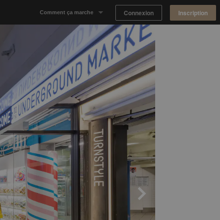
Connexion
Inscription
Comment ça marche
Notre concept
Proposer un espace
Trouver un espace
Tableau de Bord Propriétaire