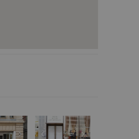
e
previous slide
Show next slide
Show previous slide
Show next slide