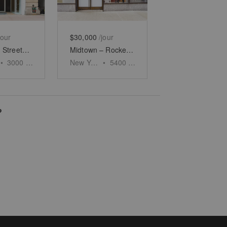
jour
$30,000
/jour
West 56th Street, Midtown - The Flagship Showroom
Midtown – Rockefeller Plaza Retail Space
•
3000
sq ft
New York
•
5400
sq ft
?