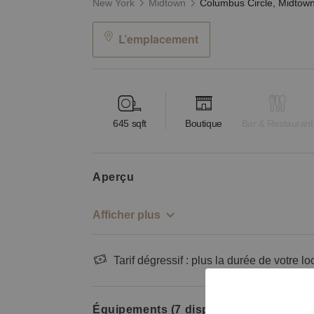
New York
Midtown
L’emplacement
645
sqft
Boutique
Bar & Restaurant
aperçu
Afficher plus
Tarif dégressif : plus la durée de votre lo
Équipements (7 disponibles)