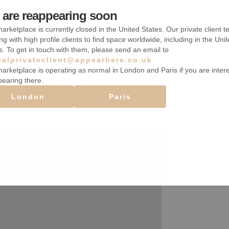
are reappearing soon
Accès handicapé
arketplace is currently closed in the United States. Our private client t
Comptoirs
ng with high profile clients to find space worldwide, including in the Uni
s. To get in touch with them, please send an email to
Volets de sécurité
balprivateclient@appearhere.co.uk
arketplace is operating as normal in London and Paris if you are inter
pearing there.
London
Paris