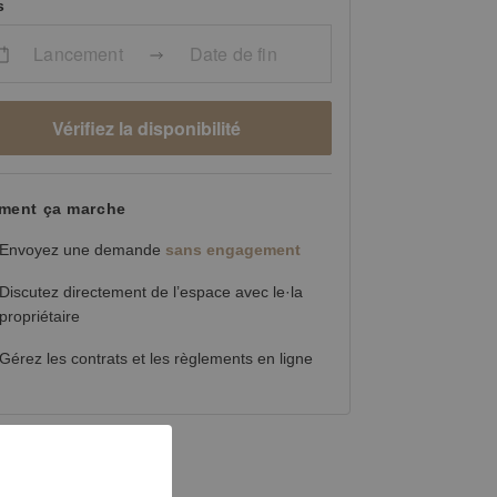
s
Lancement
Date de fin
Vérifiez la disponibilité
ent ça marche
Envoyez une demande
sans engagement
Discutez directement de l’espace avec le·la
propriétaire
Gérez les contrats et les règlements en ligne