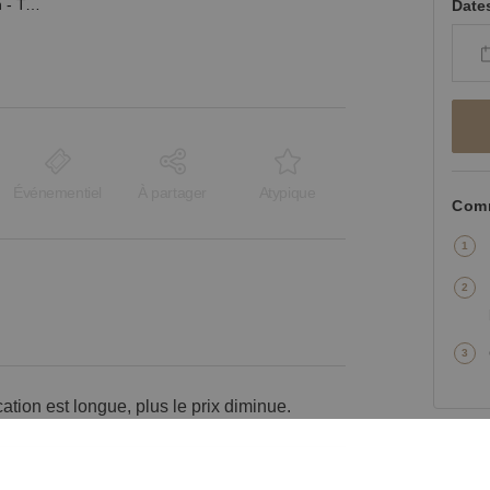
Columbus Circle, Midtown - Turnstyle Underground Market - Prime Retail Space
Date
Événementiel
À partager
Atypique
Comm
cation est longue, plus le prix diminue.