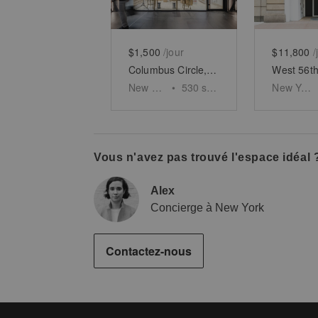
$1,500
/jour
$11,800
/
Columbus Circle, Midtown - Turnstyle Underground Market - The Glass Shop
New York
•
530
sq ft
New York
Vous n'avez pas trouvé l'espace idéal 
Alex
Concierge à New York
Contactez-nous