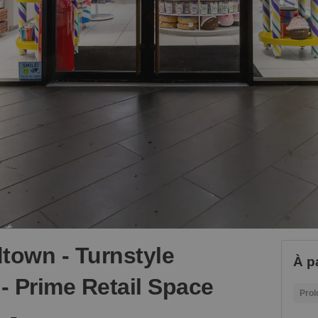
town - Turnstyle
À p
- Prime Retail Space
Prol