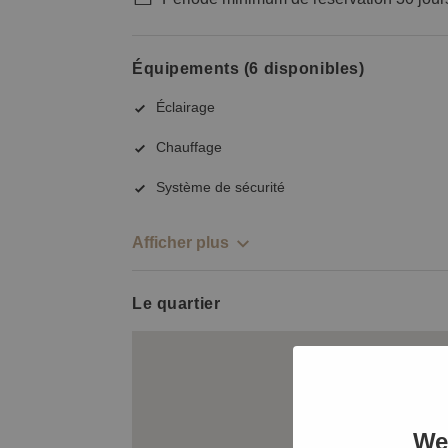
Équipements (6 disponibles)
Éclairage
Chauffage
Système de sécurité
Afficher plus
Le quartier
We 