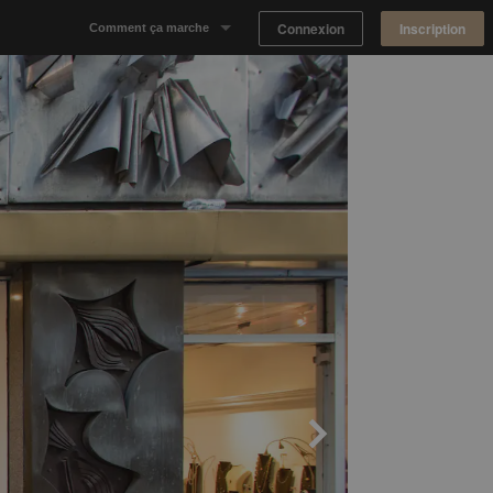
Connexion
Inscription
Comment ça marche
Notre concept
Proposer un espace
Trouver un espace
Tableau de Bord Propriétaire