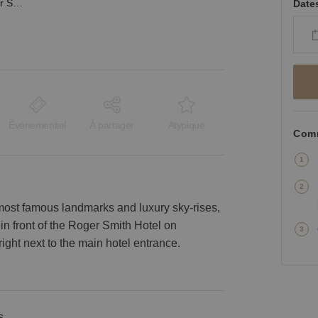
Lexington Avenue – Roger Smith Hotel RSPOP Shop
Date
Événementiel
À partager
Atypique
Comm
most famous landmarks and luxury sky-rises,
in front of the Roger Smith Hotel on
right next to the main hotel entrance.
s