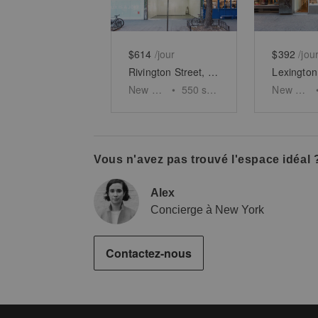
$614
/jour
$392
/jou
Rivington Street, Lower East Side - Contemporary Pop Up Space
New York
•
550
sq ft
New York
Vous n'avez pas trouvé l'espace idéal 
Alex
Concierge à New York
Contactez-nous