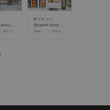
r
$1,141
/jour
Lexington Avenue – Roger Smith Hotel RSPOP+ Boutique
Elizabeth Street – The White Boutique
•
300
sq ft
New York
•
350
sq ft
?