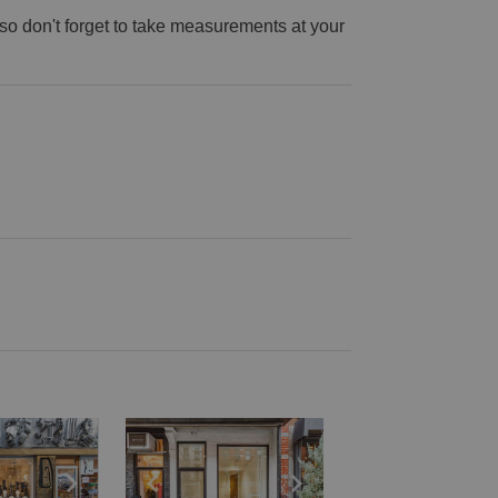
, so don't forget to take measurements at your
e
previous slide
Show next slide
Show previous slide
Show next slide