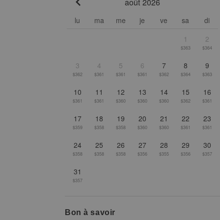
août 2026
Go to previous month
lu
ma
me
je
ve
sa
di
1
2
$363
$364
3
4
5
6
7
8
9
$362
$361
$361
$361
$362
$364
$363
10
11
12
13
14
15
16
$361
$361
$360
$360
$360
$362
$361
17
18
19
20
21
22
23
$359
$358
$358
$360
$360
$361
$361
24
25
26
27
28
29
30
$358
$358
$358
$356
$355
$356
$357
31
$357
Bon à savoir