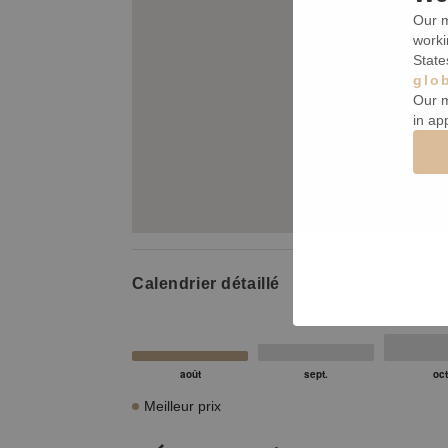
Our m
worki
State
glo
Our m
in ap
Calendrier détaillé
Meilleur prix