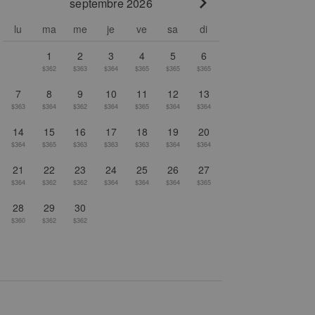
septembre 2026
Go to next month
lu
ma
me
je
ve
sa
di
1
2
3
4
5
6
$362
$363
$364
$365
$365
$365
7
8
9
10
11
12
13
$363
$364
$362
$364
$365
$364
$364
14
15
16
17
18
19
20
$364
$365
$363
$363
$363
$364
$364
21
22
23
24
25
26
27
$364
$362
$362
$364
$364
$364
$365
28
29
30
$360
$362
$362