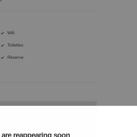
Wifi
Toilettes
Réserve
are reappearing soon