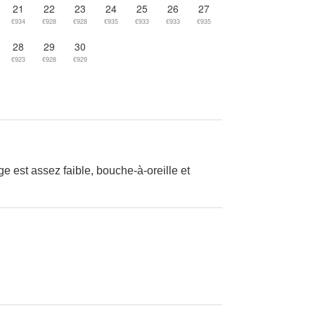
21
22
23
24
25
26
27
€934
€928
€928
€935
€933
€933
€935
28
29
30
€923
€928
€929
ge est assez faible, bouche-à-oreille et