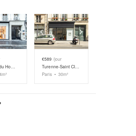
e
previous slide
Show next slide
Show previous slide
Show next slide
r
€589
/jour
Boutique du Homa Village
Turenne-Saint Claude
4
m²
Paris
•
30
m²
?