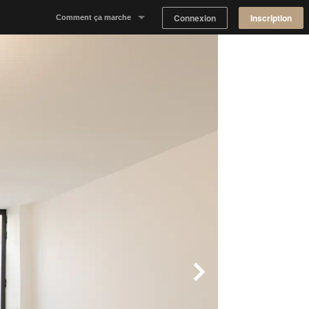
Connexion
Inscription
Comment ça marche
Notre concept
Proposer un espace
Trouver un espace
Tableau de Bord Propriétaire