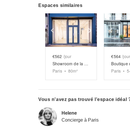
Espaces similaires
Show previous slide
Show next slid
Show 
€562
/jour
€564
/jou
Showroom de la Folie-Méricourt
Paris
•
80
m²
Paris
•
5
Vous n'avez pas trouvé l'espace idéal 
Helene
Concierge à Paris