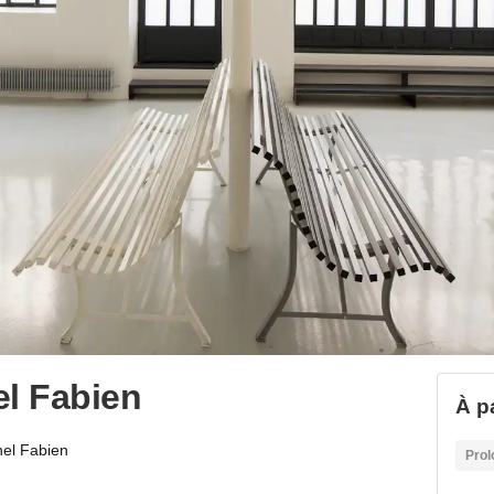
l Fabien
À p
el Fabien
Prol