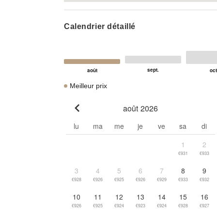
Calendrier détaillé
Meilleur prix
août 2026
Go to previous month
lu
ma
me
je
ve
sa
di
1
2
€931
€933
3
4
5
6
7
8
9
€928
€926
€925
€926
€929
€933
€932
10
11
12
13
14
15
16
€926
€925
€924
€923
€924
€928
€927