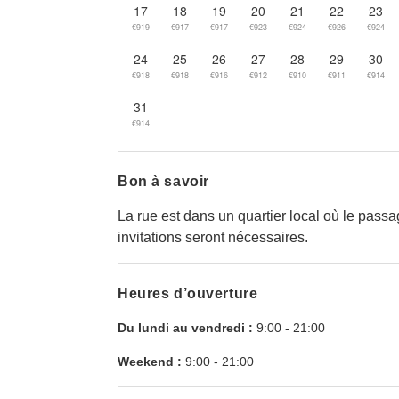
17
18
19
20
21
22
23
€919
€917
€917
€923
€924
€926
€924
24
25
26
27
28
29
30
€918
€918
€916
€912
€910
€911
€914
31
€914
Bon à savoir
La rue est dans un quartier local où le passa
invitations seront nécessaires.
Heures d’ouverture
Du lundi au vendredi :
9:00
-
21:00
Weekend :
9:00
-
21:00