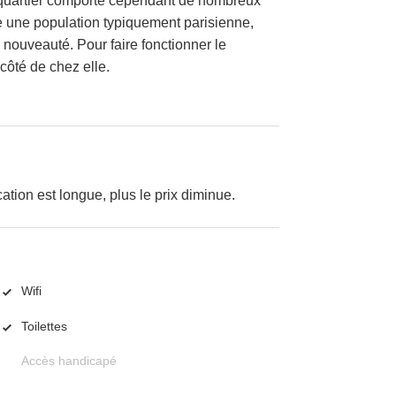
 ce quartier comporte cependant de nombreux
e une population typiquement parisienne,
a nouveauté. Pour faire fonctionner le
 côté de chez elle.
cation est longue, plus le prix diminue.
Wifi
Toilettes
Accès handicapé