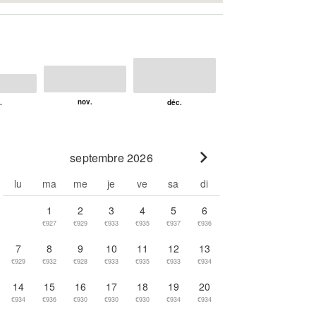
septembre 2026
Go to next month
lu
ma
me
je
ve
sa
di
1
2
3
4
5
6
€927
€929
€933
€935
€937
€936
7
8
9
10
11
12
13
€929
€932
€928
€933
€935
€933
€934
14
15
16
17
18
19
20
€934
€936
€930
€930
€930
€934
€934