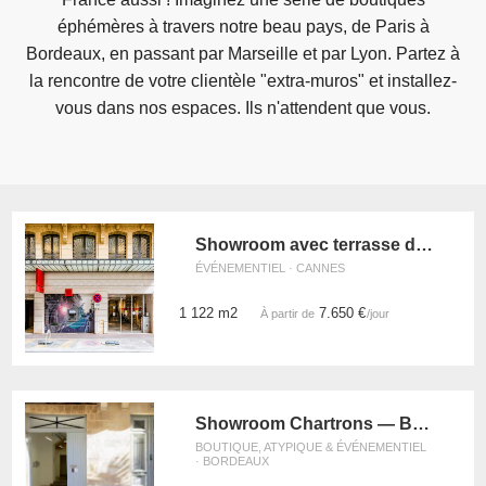
éphémères à travers notre beau pays, de Paris à
Bordeaux, en passant par Marseille et par Lyon. Partez à
la rencontre de votre clientèle "extra-muros" et installez-
vous dans nos espaces. Ils n'attendent que vous.
Showroom avec terrasse de la Croisette
ÉVÉNEMENTIEL · CANNES
1 122 m2
7.650 €
À partir de
/jour
Showroom Chartrons — Bordeaux
BOUTIQUE, ATYPIQUE & ÉVÉNEMENTIEL
· BORDEAUX