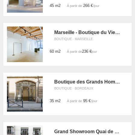
45 m2
266 €
À partir de
/jour
Marseille - Boutique du Vieux-Port
BOUTIQUE · MARSEILLE
60 m2
236 €
À partir de
/jour
Boutique des Grands Hommes, Bordeaux
BOUTIQUE · BORDEAUX
35 m2
95 €
À partir de
/jour
Grand Showroom Quai de Saône