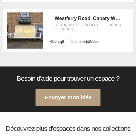
Westferry Road, Canary Wharf - The Quayside Space
BOUTIQUE ET ÉVÉNEMENTIEL · LONDON
E, LONDON
450 sqft
£200
À partir de
/jour
Besoin d'aide pour trouver un espace ?
Envoyer mon idée
Découvrez plus d'espaces dans nos collections