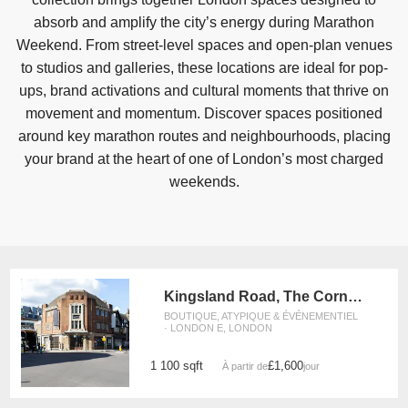
absorb and amplify the city’s energy during Marathon
Weekend. From street-level spaces and open-plan venues
to studios and galleries, these locations are ideal for pop-
ups, brand activations and cultural moments that thrive on
movement and momentum. Discover spaces positioned
around key marathon routes and neighbourhoods, placing
your brand at the heart of one of London’s most charged
weekends.
Kingsland Road, The Corner Store
BOUTIQUE, ATYPIQUE & ÉVÉNEMENTIEL
· LONDON E, LONDON
1 100 sqft
£1,600
À partir de
/jour