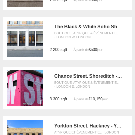
À partir de
/jour
The Black & White Soho Shop, Greek Street
BOUTIQUE, ATYPIQUE & ÉVÉNEMENTIEL
· LONDON W, LONDON
2 200 sqft
£500
À partir de
/jour
Chance Street, Shoreditch - The Adjaye Building
BOUTIQUE, ATYPIQUE & ÉVÉNEMENTIEL
· LONDON E, LONDON
3 300 sqft
£10,150
À partir de
/jour
Yorkton Street, Hackney - Yorkton Workshops Gallery
ATYPIQUE ET ÉVÉNEMENTIEL · LONDON