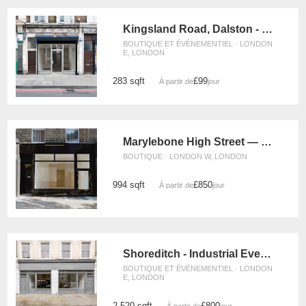
Kingsland Road, Dalston - The Raw Glass Shop
BOUTIQUE ET ÉVÉNEMENTIEL · LONDON
E, LONDON
283 sqft
£99
À partir de
/jour
Marylebone High Street — The Modern Store
BOUTIQUE · LONDON W, LONDON
994 sqft
£850
À partir de
/jour
Shoreditch - Industrial Event Space
BOUTIQUE ET ÉVÉNEMENTIEL · LONDON
E, LONDON
2 520 sqft
£800