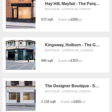
Hay Hill, Mayfair - The Parquet Store
BOUTIQUE · LONDON W, LONDON
673 sqft
£500
À partir de
/jour
Kingsway, Holborn - The Georgian Corner
BOUTIQUE · LONDON WC, LONDON
949 sqft
£357
À partir de
/jour
The Designer Boutique - Soho
BOUTIQUE · LONDON W, LONDON
1 134 sqft
£450
À partir de
/jour