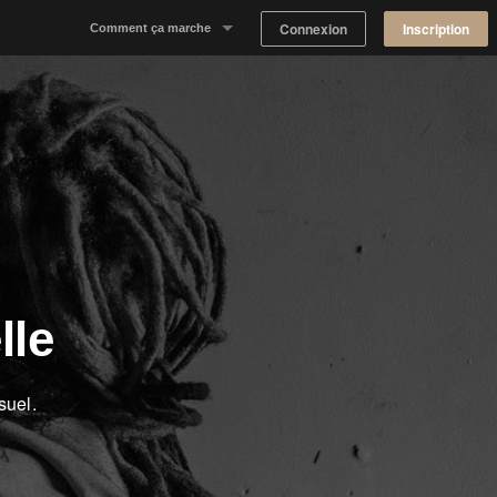
Connexion
Inscription
Comment ça marche
Notre concept
Proposer un espace
Trouver un espace
Tableau de Bord Propriétaire
lle
suel.