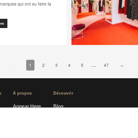
marques qui ont su faire la
tes
go to page
0
go to 
[missing "fr.client.components.pagination.client.compo
[missing "fr.client.components.pagination.client
[missing "fr.client.components.pagination
[missing "fr.client.components.pag
[missing "fr.client.componen
[missing "fr.cl
1
2
3
4
5
47
…
e
À propos
Découvrir
Appear Here
Blog
ce
Ideas Fund
Success Stories
Nous rejoindre
Événements
Presse
Guides