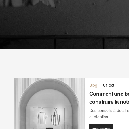
Blog
·
01 oct.
Comment une bou
construire la no
Des conseils à desti
et établies
Masterclass