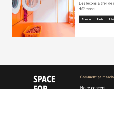
Des leçons à tirer de 
différence
France
Paris
Lis
Comment ça march
Notre concept
Proposer un espa
Trouver un espace
Tableau de bord