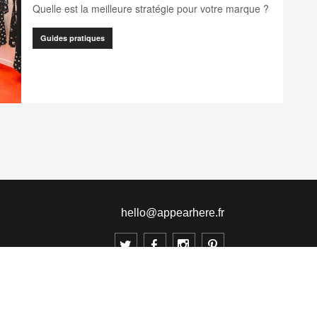
Quelle est la meilleure stratégie pour votre marque ?
Guides pratiques
page
2
nents.pagination.accessibility_label" translation]
.components.pagination.accessibility_label" translation]
.client.components.pagination.accessibility_label" translation]
ination.client.components.pagination.accessibility_label" translation]
ts.pagination.client.components.pagination.accessibility_label" transl
ient.components.pagination.client.components.pagination.accessibility_
1
2
3
hello@appearhere.fr
France
(€ Euro)
© 2013-2026 APPEAR HERE. TOUS DROITS RÉSERVÉS